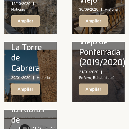
rehabilitació
15/10/2020
y puesta
Noticias
30/09/2020
Historia
en uso del
Ampliar
Ampliar
Castillo
Viejo de
La Torre
El Castillo
Ponferrada
de
Viejo
(2019/2020)
Cabrera
permanecerá
21/01/2020
cerrado
29/01/2020
Historia
En Vivo
,
Rehabilitación
para
Ampliar
Ampliar
acometer
las obras
de